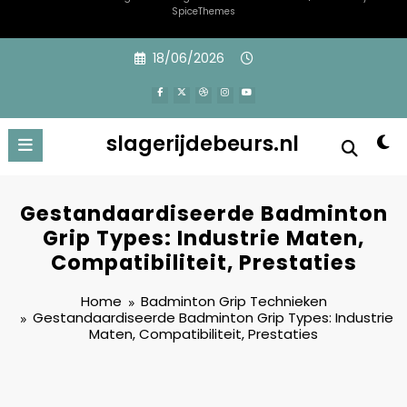
SpiceThemes
Skip
18/06/2026
to
content
slagerijdebeurs.nl
Gestandaardiseerde Badminton
Grip Types: Industrie Maten,
Compatibiliteit, Prestaties
Home
Badminton Grip Technieken
Gestandaardiseerde Badminton Grip Types: Industrie
Maten, Compatibiliteit, Prestaties