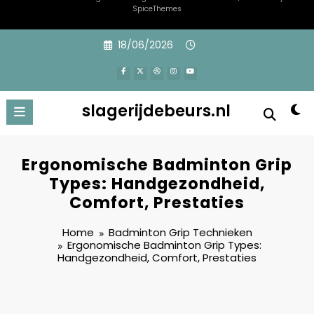
SpiceThemes
Skip
18/06/2026
to
content
slagerijdebeurs.nl
Ergonomische Badminton Grip
Types: Handgezondheid,
Comfort, Prestaties
Home
Badminton Grip Technieken
Ergonomische Badminton Grip Types:
Handgezondheid, Comfort, Prestaties