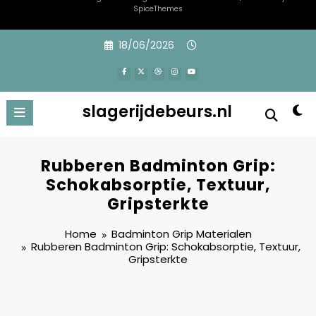
SpiceThemes
Skip
18/06/2026
to
content
slagerijdebeurs.nl
Rubberen Badminton Grip:
Schokabsorptie, Textuur,
Gripsterkte
Home
Badminton Grip Materialen
Rubberen Badminton Grip: Schokabsorptie, Textuur,
Gripsterkte