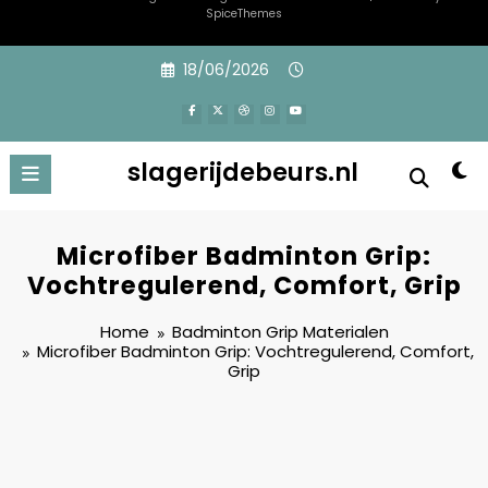
SpiceThemes
Skip
18/06/2026
to
content
slagerijdebeurs.nl
Microfiber Badminton Grip:
Vochtregulerend, Comfort, Grip
Home
Badminton Grip Materialen
Microfiber Badminton Grip: Vochtregulerend, Comfort,
Grip