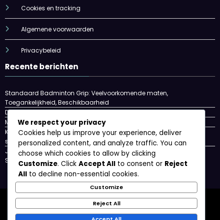
Cookies en tracking
Algemene voorwaarden
Privacybeleid
Recente berichten
Standaard Badminton Grip: Veelvoorkomende maten,
Toegankelijkheid, Beschikbaarheid
Dunne Badminton Grip: Lichtgewicht, Controle, Spelerfeedback
We respect your privacy
Medium Badminton Grip: Balans, Veelzijdigheid, Comfort
Kleine Badminton Grip: Controle, Wendbaarheid, Voorkeur van de
Cookies help us improve your experience, deliver
speler
personalized content, and analyze traffic. You can
Jeugd Badminton Grip: Geschiktheid van de maat, Comfort,
choose which cookies to allow by clicking
Spelersontwikkeling
Customize
. Click
Accept All
to consent or
Reject
All
to decline non-essential cookies.
Customize
Wie we zijn
Bereik ons
Cookies en tracking
Reject All
Algemene voorwaarden
Privacybeleid
Accept All