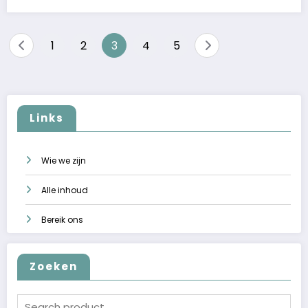
Posts
1
2
3
4
5
pagination
Links
Wie we zijn
Alle inhoud
Bereik ons
Zoeken