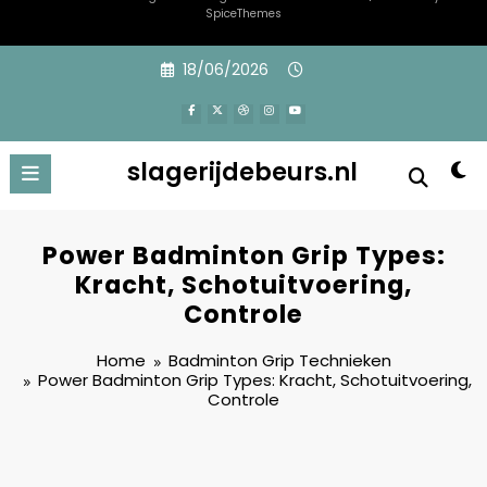
SpiceThemes
Skip
18/06/2026
to
content
slagerijdebeurs.nl
Power Badminton Grip Types:
Kracht, Schotuitvoering,
Controle
Home
Badminton Grip Technieken
Power Badminton Grip Types: Kracht, Schotuitvoering,
Controle